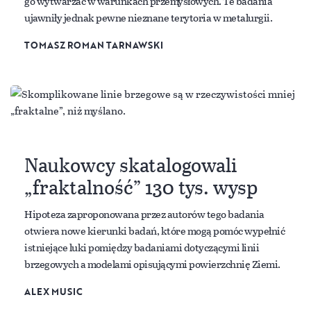
go wytwarzać w warunkach przemysłowych. Te badania
ujawniły jednak pewne nieznane terytoria w metalurgii.
TOMASZ ROMAN TARNAWSKI
Naukowcy skatalogowali
„fraktalność” 130 tys. wysp
Hipoteza zaproponowana przez autorów tego badania
otwiera nowe kierunki badań, które mogą pomóc wypełnić
istniejące luki pomiędzy badaniami dotyczącymi linii
brzegowych a modelami opisującymi powierzchnię Ziemi.
ALEX MUSIC