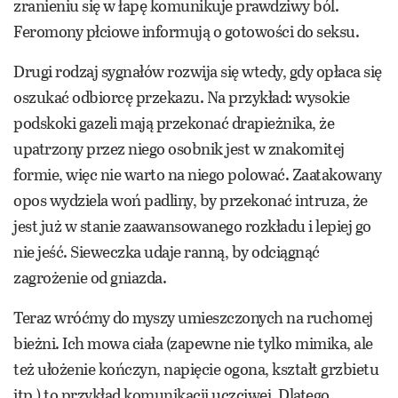
zranieniu się w łapę komunikuje prawdziwy ból.
Feromony płciowe informują o gotowości do seksu.
Drugi rodzaj sygnałów rozwija się wtedy, gdy opłaca się
oszukać odbiorcę przekazu. Na przykład: wysokie
podskoki gazeli mają przekonać drapieżnika, że
upatrzony przez niego osobnik jest w znakomitej
formie, więc nie warto na niego polować. Zaatakowany
opos wydziela woń padliny, by przekonać intruza, że
jest już w stanie zaawansowanego rozkładu i lepiej go
nie jeść. Sieweczka udaje ranną, by odciągnąć
zagrożenie od gniazda.
Teraz wróćmy do myszy umieszczonych na ruchomej
bieżni. Ich mowa ciała (zapewne nie tylko mimika, ale
też ułożenie kończyn, napięcie ogona, kształt grzbietu
itp.) to przykład komunikacji uczciwej. Dlatego