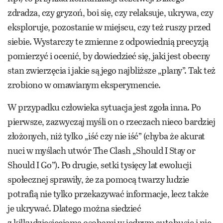
zdradza, czy gryzoń, boi się, czy relaksuje, ukrywa, czy
eksploruje, pozostanie w miejscu, czy też ruszy przed
siebie. Wystarczy te zmienne z odpowiednią precyzją
pomierzyć i ocenić, by dowiedzieć się, jaki jest obecny
stan zwierzęcia i jakie są jego najbliższe „plany”. Tak też
zrobiono w omawianym eksperymencie.
W przypadku człowieka sytuacja jest zgoła inna. Po
pierwsze, zazwyczaj myśli on o rzeczach nieco bardziej
złożonych, niż tylko „iść czy nie iść” (chyba że akurat
nuci w myślach utwór The Clash „Should I Stay or
Should I Go”). Po drugie, setki tysięcy lat ewolucji
społecznej sprawiły, że za pomocą twarzy ludzie
potrafią nie tylko przekazywać informacje, lecz także
je ukrywać. Dlatego można siedzieć
z kilkudziesięcioma osobami w jednym autobusie i nie