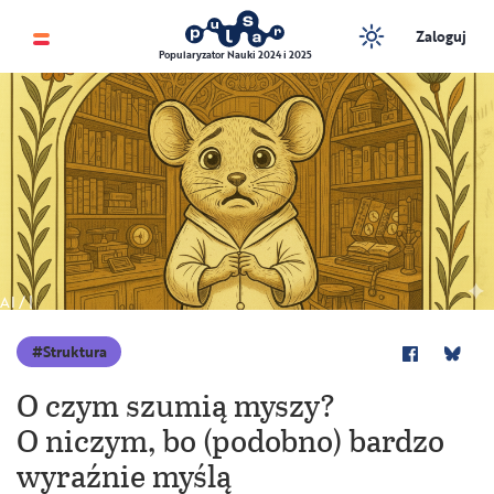
Zaloguj
Popularyzator Nauki 2024 i 2025
AI / |
Struktura
O czym szumią myszy?
O niczym, bo (podobno) bardzo
wyraźnie myślą