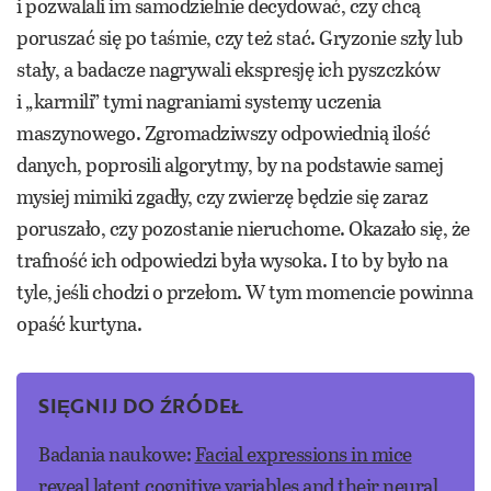
i pozwalali im samodzielnie decydować, czy chcą
poruszać się po taśmie, czy też stać. Gryzonie szły lub
stały, a badacze nagrywali ekspresję ich pyszczków
i „karmili” tymi nagraniami systemy uczenia
maszynowego. Zgromadziwszy odpowiednią ilość
danych, poprosili algorytmy, by na podstawie samej
mysiej mimiki zgadły, czy zwierzę będzie się zaraz
poruszało, czy pozostanie nieruchome. Okazało się, że
trafność ich odpowiedzi była wysoka. I to by było na
tyle, jeśli chodzi o przełom. W tym momencie powinna
opaść kurtyna.
SIĘGNIJ DO ŹRÓDEŁ
Badania naukowe:
Facial expressions in mice
reveal latent cognitive variables and their neural