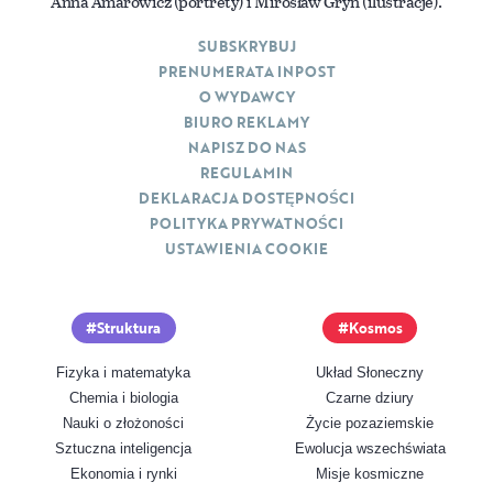
Anna Amarowicz (portrety) i Mirosław Gryń (ilustracje).
SUBSKRYBUJ
PRENUMERATA INPOST
O WYDAWCY
BIURO REKLAMY
NAPISZ DO NAS
REGULAMIN
DEKLARACJA DOSTĘPNOŚCI
POLITYKA PRYWATNOŚCI
USTAWIENIA COOKIE
Struktura
Kosmos
Fizyka i matematyka
Układ Słoneczny
Chemia i biologia
Czarne dziury
Nauki o złożoności
Życie pozaziemskie
Sztuczna inteligencja
Ewolucja wszechświata
Ekonomia i rynki
Misje kosmiczne