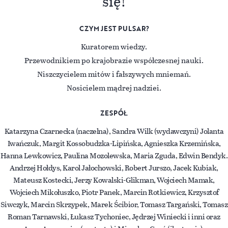
się!
CZYM JEST PULSAR?
Kuratorem wiedzy.
Przewodnikiem po krajobrazie współczesnej nauki.
Niszczycielem mitów i fałszywych mniemań.
Nosicielem mądrej nadziei.
ZESPÓŁ
Katarzyna Czarnecka (naczelna), Sandra Wilk (wydawczyni) Jolanta
Iwańczuk, Margit Kossobudzka-Lipińska, Agnieszka Krzemińska,
Hanna Lewkowicz, Paulina Mozolewska, Maria Zguda, Edwin Bendyk.
Andrzej Hołdys, Karol Jałochowski, Robert Jurszo, Jacek Kubiak,
Mateusz Kostecki, Jerzy Kowalski-Glikman, Wojciech Mamak,
Wojciech Mikołuszko, Piotr Panek, Marcin Rotkiewicz, Krzysztof
Siwczyk, Marcin Skrzypek, Marek Ścibior, Tomasz Targański, Tomasz
Roman Tarnawski, Łukasz Tychoniec, Jędrzej Winiecki i inni oraz