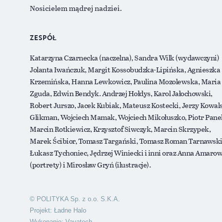
Nosicielem mądrej nadziei.
ZESPÓŁ
Katarzyna Czarnecka (naczelna), Sandra Wilk (wydawczyni)
Jolanta Iwańczuk, Margit Kossobudzka-Lipińska, Agnieszka
Krzemińska, Hanna Lewkowicz, Paulina Mozolewska, Maria
Zguda, Edwin Bendyk. Andrzej Hołdys, Karol Jałochowski,
Robert Jurszo, Jacek Kubiak, Mateusz Kostecki, Jerzy Kowals
Glikman, Wojciech Mamak, Wojciech Mikołuszko, Piotr Pane
Marcin Rotkiewicz, Krzysztof Siwczyk, Marcin Skrzypek,
Marek Ścibior, Tomasz Targański, Tomasz Roman Tarnawski
Łukasz Tychoniec, Jędrzej Winiecki i inni oraz Anna Amarow
(portrety) i Mirosław Gryń (ilustracje).
© POLITYKA Sp. z o.o. S.K.A.
Projekt:
Ładne Halo
Wykonanie:
Vavatech