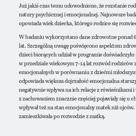
Już jakiś czas temu udowodniono, że rozstanie 
natury psychicznej i emocjonalnej. Najnowsze bada
opowiada wiek dziecka, którego rodzice się rozwied
W badaniu wykorzystano dane zdrowotne ponad 6 tys. 
lat. Szczególną uwagę poświęcono aspektom zdro
dzieci biorących udział w programie doświadczyło 
w przedziale wiekowym 7–14 lat rozwód rodziców 
emocjonalnych w porównaniu z dziećmi młodszymi (
odpowiada większa dojrzałość emocjonalna starszy
negatywnie wpływa na ich relacje z rówieśnikami 
z zachowaniem znacznie częściej pojawiały się u 
wpływał też na stan emocjonalny matek niż ojców.
zamieszkiwała po rozwodzie z matką.