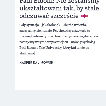
Paul Bloom: Nie zostaliśmy
ukształtowani tak, by stale
odczuwać szczęście
Gdy sytuacja – jakakolwiek – się nie zmienia,
zaczynamy się nudzić. Psycholodzy nazywają to
bieżnią hedonistyczną: biegniemy coraz szybciej, ale
zostajemy w tym samym miejscu – mówi psycholog
Paul Bloom z Yale University. [Artykuł także do
słuchania]
KASPER KALINOWSKI