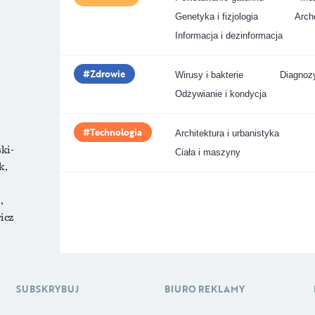
Genetyka i fizjologia
Arche
Informacja i dezinformacja
Zdrowie
Wirusy i bakterie
Diagnozy
Odżywianie i kondycja
Technologia
Architektura i urbanistyka
ki-
Ciała i maszyny
k,
,
icz
SUBSKRYBUJ
BIURO REKLAMY