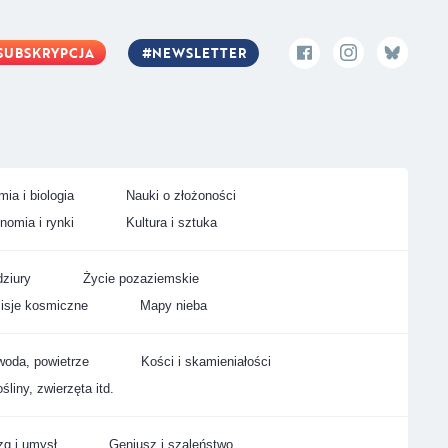
SUBSKRYPCJA
NEWSLETTER
ia i biologia
Nauki o złożoności
nomia i rynki
Kultura i sztuka
ziury
Życie pozaziemskie
isje kosmiczne
Mapy nieba
woda, powietrze
Kości i skamieniałości
śliny, zwierzęta itd.
g i umysł
Geniusz i szaleństwo