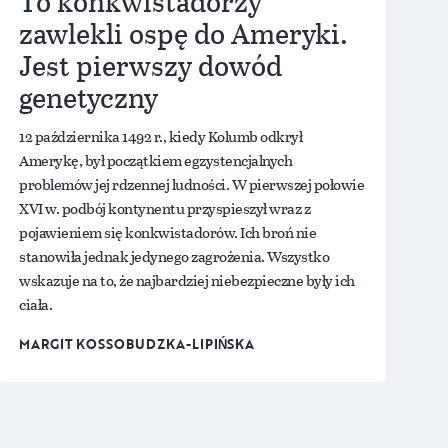
To konkwistadorzy
zawlekli ospę do Ameryki.
Jest pierwszy dowód
genetyczny
12 października 1492 r., kiedy Kolumb odkrył
Amerykę, był początkiem egzystencjalnych
problemów jej rdzennej ludności. W pierwszej połowie
XVI w. podbój kontynentu przyspieszył wraz z
pojawieniem się konkwistadorów. Ich broń nie
stanowiła jednak jedynego zagrożenia. Wszystko
wskazuje na to, że najbardziej niebezpieczne były ich
ciała.
MARGIT KOSSOBUDZKA-LIPIŃSKA