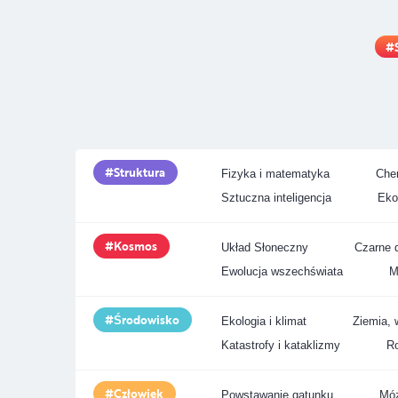
Struktura
Fizyka i matematyka
Chem
Sztuczna inteligencja
Eko
Kosmos
Układ Słoneczny
Czarne d
Ewolucja wszechświata
M
Środowisko
Ekologia i klimat
Ziemia, 
Katastrofy i kataklizmy
Ro
Człowiek
Powstawanie gatunku
Móz