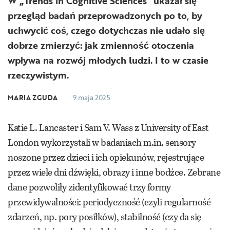
W „Trends in Cognitive Sciences” ukazał się
przegląd badań przeprowadzonych po to, by
uchwycić coś, czego dotychczas nie udało się
dobrze zmierzyć: jak zmienność otoczenia
wpływa na rozwój młodych ludzi. I to w czasie
rzeczywistym.
MARIA ZGUDA
9 maja 2025
Katie L. Lancaster i Sam V. Wass z University of East
London wykorzystali w badaniach m.in. sensory
noszone przez dzieci i ich opiekunów, rejestrujące
przez wiele dni dźwięki, obrazy i inne bodźce. Zebrane
dane pozwoliły zidentyfikować trzy formy
przewidywalności: periodyczność (czyli regularność
zdarzeń, np. pory posiłków), stabilność (czy da się