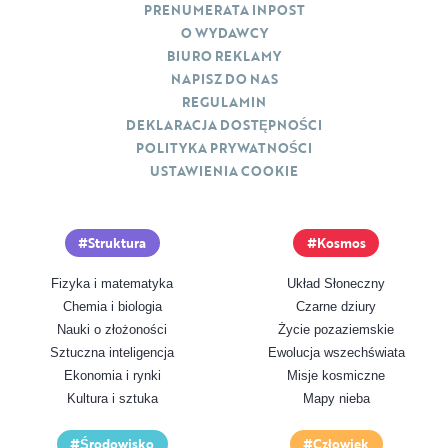
PRENUMERATA INPOST
O WYDAWCY
BIURO REKLAMY
NAPISZ DO NAS
REGULAMIN
DEKLARACJA DOSTĘPNOŚCI
POLITYKA PRYWATNOŚCI
USTAWIENIA COOKIE
Struktura
Kosmos
Fizyka i matematyka
Układ Słoneczny
Chemia i biologia
Czarne dziury
Nauki o złożoności
Życie pozaziemskie
Sztuczna inteligencja
Ewolucja wszechświata
Ekonomia i rynki
Misje kosmiczne
Kultura i sztuka
Mapy nieba
Środowisko
Człowiek