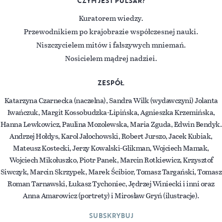
CZYM JEST PULSAR?
Kuratorem wiedzy.
Przewodnikiem po krajobrazie współczesnej nauki.
Niszczycielem mitów i fałszywych mniemań.
Nosicielem mądrej nadziei.
ZESPÓŁ
Katarzyna Czarnecka (naczelna), Sandra Wilk (wydawczyni) Jolanta
Iwańczuk, Margit Kossobudzka-Lipińska, Agnieszka Krzemińska,
Hanna Lewkowicz, Paulina Mozolewska, Maria Zguda, Edwin Bendyk.
Andrzej Hołdys, Karol Jałochowski, Robert Jurszo, Jacek Kubiak,
Mateusz Kostecki, Jerzy Kowalski-Glikman, Wojciech Mamak,
Wojciech Mikołuszko, Piotr Panek, Marcin Rotkiewicz, Krzysztof
Siwczyk, Marcin Skrzypek, Marek Ścibior, Tomasz Targański, Tomasz
Roman Tarnawski, Łukasz Tychoniec, Jędrzej Winiecki i inni oraz
Anna Amarowicz (portrety) i Mirosław Gryń (ilustracje).
SUBSKRYBUJ