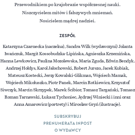
Przewodnikiem po krajobrazie współczesnej nauki.
Niszczycielem mitów i fałszywych mniemań.
Nosicielem mądrej nadziei.
ZESPÓŁ
Katarzyna Czarnecka (naczelna), Sandra Wilk (wydawczyni) Jolanta
Iwańczuk, Margit Kossobudzka-Lipińska, Agnieszka Krzemińska,
Hanna Lewkowicz, Paulina Mozolewska, Maria Zguda, Edwin Bendyk.
Andrzej Hołdys, Karol Jałochowski, Robert Jurszo, Jacek Kubiak,
Mateusz Kostecki, Jerzy Kowalski-Glikman, Wojciech Mamak,
Wojciech Mikołuszko, Piotr Panek, Marcin Rotkiewicz, Krzysztof
Siwczyk, Marcin Skrzypek, Marek Ścibior, Tomasz Targański, Tomasz
Roman Tarnawski, Łukasz Tychoniec, Jędrzej Winiecki i inni oraz
Anna Amarowicz (portrety) i Mirosław Gryń (ilustracje).
SUBSKRYBUJ
PRENUMERATA INPOST
O WYDAWCY