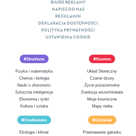
BIURO REKLAMY
NAPISZ DO NAS
REGULAMIN
DEKLARACJA DOSTĘPNOŚCI
POLITYKA PRYWATNOŚCI
USTAWIENIA COOKIE
Struktura
Kosmos
Fizyka i matematyka
Układ Słoneczny
Chemia i biologia
Czarne dziury
Nauki o złożoności
Życie pozaziemskie
Sztuczna inteligencja
Ewolucja wszechświata
Ekonomia i rynki
Misje kosmiczne
Kultura i sztuka
Mapy nieba
Środowisko
Człowiek
Ekologia i klimat
Powstawanie gatunku