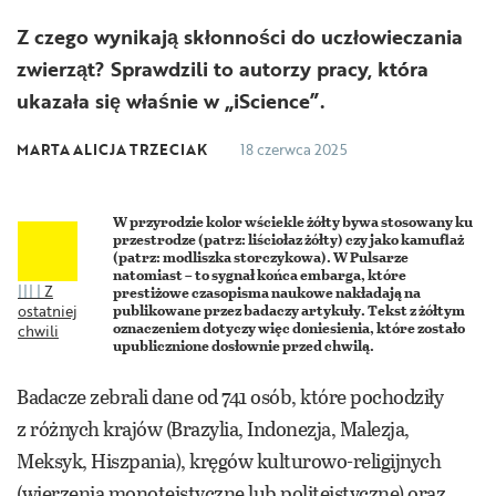
Z czego wynikają skłonności do uczłowieczania
zwierząt? Sprawdzili to autorzy pracy, która
ukazała się właśnie w „iScience”.
MARTA ALICJA TRZECIAK
18 czerwca 2025
W przyrodzie kolor wściekle żółty bywa stosowany ku
przestrodze (patrz: liściołaz żółty) czy jako kamuflaż
(patrz: modliszka storczykowa). W Pulsarze
natomiast – to sygnał końca embarga, które
|||
Z
prestiżowe czasopisma naukowe nakładają na
publikowane przez badaczy artykuły. Tekst z żółtym
ostatniej
oznaczeniem dotyczy więc doniesienia, które zostało
chwili
upublicznione dosłownie przed chwilą.
Badacze zebrali dane od 741 osób, które pochodziły
z różnych krajów (Brazylia, Indonezja, Malezja,
Meksyk, Hiszpania), kręgów kulturowo-religijnych
(wierzenia monoteistyczne lub politeistyczne) oraz