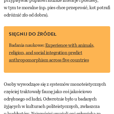
przypisywać pupilowi ludzkie intencje i postawy,
w tym te moralne (np. pies chce przeprosić, kot potrafi
odróżnić zło od dobra).
SIĘGNIJ DO ŹRÓDEŁ
Badania naukowe:
Experience with animals,
religion, and social integration predict
anthropomorphism across five countries
Osoby wywodzące się z systemów monoteistycznych
częściej traktowały faunę jako coś jakościowo
odrębnego od ludzi. Odwrotnie było u badanych
żyjących w kulturach politeistycznych, zwłaszcza
u buddystów. Najczęściej uważali oni człowieka za