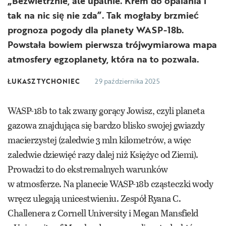
„Bezwietrznie, ale upalnie. Krem do opalania i
tak na nic się nie zda”. Tak mogłaby brzmieć
prognoza pogody dla planety WASP-18b.
Powstała bowiem pierwsza trójwymiarowa mapa
atmosfery egzoplanety, która na to pozwala.
ŁUKASZ TYCHONIEC
29 października 2025
WASP-18b to tak zwany gorący Jowisz, czyli planeta
gazowa znajdująca się bardzo blisko swojej gwiazdy
macierzystej (zaledwie 3 mln kilometrów, a więc
zaledwie dziewięć razy dalej niż Księżyc od Ziemi).
Prowadzi to do ekstremalnych warunków
w atmosferze. Na planecie WASP-18b cząsteczki wody
wręcz ulegają unicestwieniu. Zespół Ryana C.
Challenera z Cornell University i Megan Mansfield