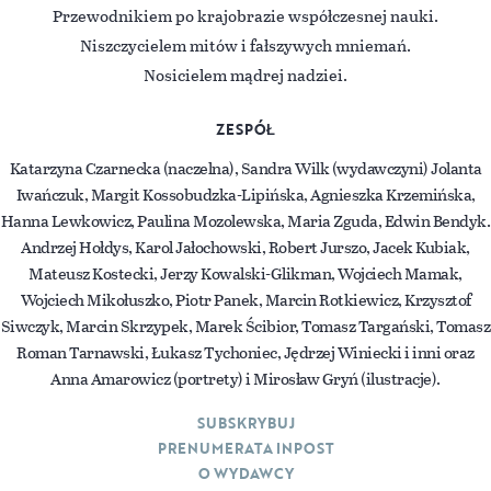
Przewodnikiem po krajobrazie współczesnej nauki.
Niszczycielem mitów i fałszywych mniemań.
Nosicielem mądrej nadziei.
ZESPÓŁ
Katarzyna Czarnecka (naczelna), Sandra Wilk (wydawczyni) Jolanta
Iwańczuk, Margit Kossobudzka-Lipińska, Agnieszka Krzemińska,
Hanna Lewkowicz, Paulina Mozolewska, Maria Zguda, Edwin Bendyk.
Andrzej Hołdys, Karol Jałochowski, Robert Jurszo, Jacek Kubiak,
Mateusz Kostecki, Jerzy Kowalski-Glikman, Wojciech Mamak,
Wojciech Mikołuszko, Piotr Panek, Marcin Rotkiewicz, Krzysztof
Siwczyk, Marcin Skrzypek, Marek Ścibior, Tomasz Targański, Tomasz
Roman Tarnawski, Łukasz Tychoniec, Jędrzej Winiecki i inni oraz
Anna Amarowicz (portrety) i Mirosław Gryń (ilustracje).
SUBSKRYBUJ
PRENUMERATA INPOST
O WYDAWCY