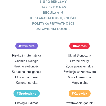
BIURO REKLAMY
NAPISZ DO NAS
REGULAMIN
DEKLARACJA DOSTĘPNOŚCI
POLITYKA PRYWATNOŚCI
USTAWIENIA COOKIE
Struktura
Kosmos
Fizyka i matematyka
Układ Słoneczny
Chemia i biologia
Czarne dziury
Nauki o złożoności
Życie pozaziemskie
Sztuczna inteligencja
Ewolucja wszechświata
Ekonomia i rynki
Misje kosmiczne
Kultura i sztuka
Mapy nieba
Środowisko
Człowiek
Ekologia i klimat
Powstawanie gatunku