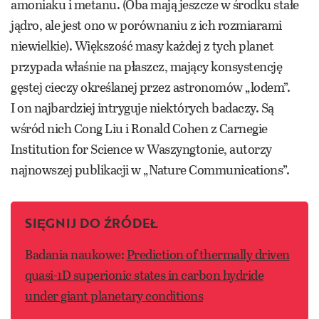
amoniaku i metanu. (Oba mają jeszcze w środku stałe
jądro, ale jest ono w porównaniu z ich rozmiarami
niewielkie). Większość masy każdej z tych planet
przypada właśnie na płaszcz, mający konsystencję
gęstej cieczy określanej przez astronomów „lodem”.
I on najbardziej intryguje niektórych badaczy. Są
wśród nich
Cong Liu i Ronald Cohen z Carnegie
Institution for Science w Waszyngtonie, autorzy
najnowszej publikacji w „Nature Communications”.
SIĘGNIJ DO ŹRÓDEŁ
Badania naukowe:
Prediction of thermally driven
quasi-1D superionic states in carbon hydride
under giant planetary conditions