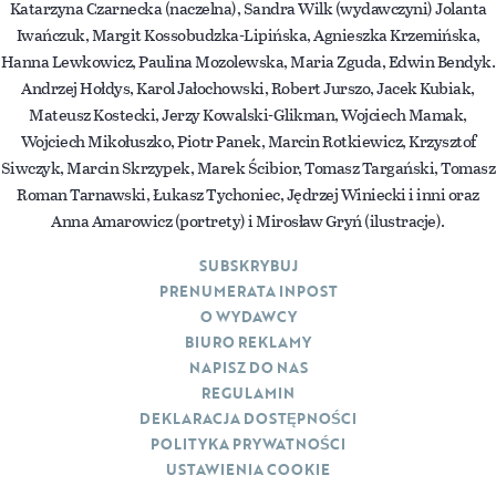
Katarzyna Czarnecka (naczelna), Sandra Wilk (wydawczyni) Jolanta
Iwańczuk, Margit Kossobudzka-Lipińska, Agnieszka Krzemińska,
Hanna Lewkowicz, Paulina Mozolewska, Maria Zguda, Edwin Bendyk.
Andrzej Hołdys, Karol Jałochowski, Robert Jurszo, Jacek Kubiak,
Mateusz Kostecki, Jerzy Kowalski-Glikman, Wojciech Mamak,
Wojciech Mikołuszko, Piotr Panek, Marcin Rotkiewicz, Krzysztof
Siwczyk, Marcin Skrzypek, Marek Ścibior, Tomasz Targański, Tomasz
Roman Tarnawski, Łukasz Tychoniec, Jędrzej Winiecki i inni oraz
Anna Amarowicz (portrety) i Mirosław Gryń (ilustracje).
SUBSKRYBUJ
PRENUMERATA INPOST
O WYDAWCY
BIURO REKLAMY
NAPISZ DO NAS
REGULAMIN
DEKLARACJA DOSTĘPNOŚCI
POLITYKA PRYWATNOŚCI
USTAWIENIA COOKIE