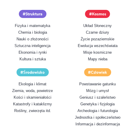
Struktura
Kosmos
Fizyka i matematyka
Układ Słoneczny
Chemia i biologia
Czarne dziury
Nauki o złożoności
Życie pozaziemskie
Sztuczna inteligencja
Ewolucja wszechświata
Ekonomia i rynki
Misje kosmiczne
Kultura i sztuka
Mapy nieba
Środowisko
Człowiek
Ekologia i klimat
Powstawanie gatunku
Ziemia, woda, powietrze
Mózg i umysł
Kości i skamieniałości
Geniusz i szaleństwo
Katastrofy i kataklizmy
Genetyka i fizjologia
Rośliny, zwierzęta itd.
Archeologia i futurologia
Jednostka i społeczeństwo
Informacja i dezinformacja