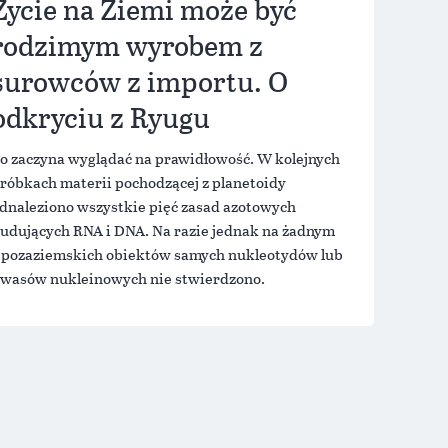
Życie na Ziemi może być
rodzimym wyrobem z
surowców z importu. O
odkryciu z Ryugu
o zaczyna wyglądać na prawidłowość. W kolejnych
róbkach materii pochodzącej z planetoidy
dnaleziono wszystkie pięć zasad azotowych
udujących RNA i DNA. Na razie jednak na żadnym
 pozaziemskich obiektów samych nukleotydów lub
wasów nukleinowych nie stwierdzono.