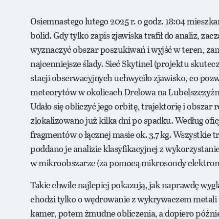
Osiemnastego lutego 2025 r. o godz. 18:04 mieszkań
bolid. Gdy tylko zapis zjawiska trafił do analiz, zac
wyznaczyć obszar poszukiwań i wyjść w teren, zan
najcenniejsze ślady. Sieć Skytinel (projektu skute
stacji obserwacyjnych uchwyciło zjawisko, co poz
meteorytów w okolicach Drelowa na Lubelszczyźni
Udało się obliczyć jego orbitę, trajektorię i obszar
zlokalizowano już kilka dni po spadku. Według ofic
fragmentów o łącznej masie ok. 3,7 kg. Wszystkie t
poddano je analizie klasyfikacyjnej z wykorzyst
w mikroobszarze (za pomocą mikrosondy elektron
Takie chwile najlepiej pokazują, jak naprawdę wy
chodzi tylko o wędrowanie z wykrywaczem metali po 
kamer, potem żmudne obliczenia, a dopiero późni