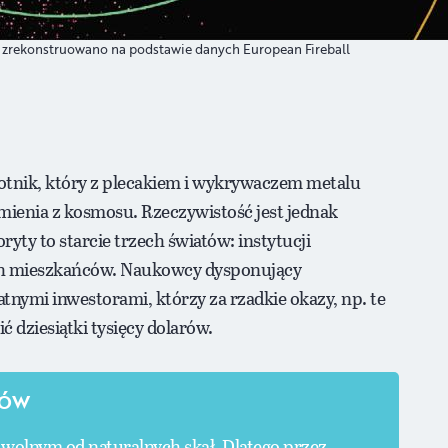
zrekonstruowano na podstawie danych European Fireball
tnik, który z plecakiem i wykrywaczem metalu
ienia z kosmosu. Rzeczywistość jest jednak
yty to starcie trzech światów: instytucji
ch mieszkańców. Naukowcy dysponujący
nymi inwestorami, którzy za rzadkie okazy, np. te
ć dziesiątki tysięcy dolarów.
TÓW
 wolnym od naturalnych skał. Dlatego przez