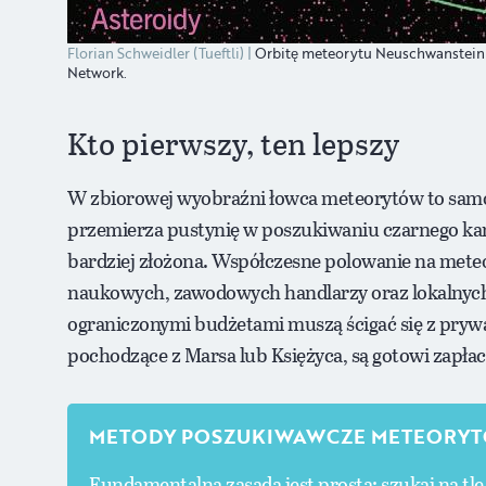
Florian Schweidler (Tueftli)
Orbitę meteorytu Neuschwanstein 
Network.
Kto pierwszy, ten lepszy
W zbiorowej wyobraźni łowca meteorytów to samo
przemierza pustynię w poszukiwaniu czarnego kam
bardziej złożona. Współczesne polowanie na meteor
naukowych, zawodowych handlarzy oraz lokalny
ograniczonymi budżetami muszą ścigać się z prywat
pochodzące z Marsa lub Księżyca, są gotowi zapłaci
METODY POSZUKIWAWCZE METEORY
Fundamentalna zasada jest prosta: szukaj na tle