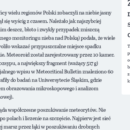
cy wielu regionów Polski zobaczyli na niebie jasny
zął się wyścig z czasem. Należało jak najszybciej
im deszcz, błoto i zwykły przypadek zniszczą
cznego monitoringu nieba nad Polską) podała, że wiele
woliło wskazać przypuszczalne miejsce spadku
T
p
e. Meteoroid został zarejestrowany przez 10 kamer.
o
 rozsypu, a największy fragment (ważący 517 g)
b
jalnego wpisu w Meteoritical Bulletin znaleziono 60
z
rafiły do badań na Uniwersytecie Śląskim, gdzie
k
aniem obrazowania mikroskopowego i analizom
owej).
gląda współczesne poszukiwanie meteorytów. Nie
polach i liczenie na szczęście. Najpierw jest sieć
ej marsz przez łąki w poszukiwaniu drobnych