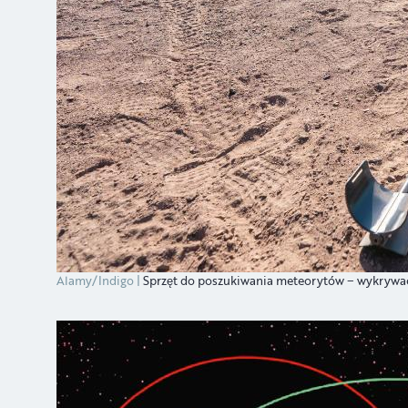
Alamy/Indigo
Sprzęt do poszukiwania meteorytów − wykrywacz