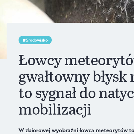
Środowisko
Łowcy meteorytów
gwałtowny błysk 
to sygnał do nat
mobilizacji
W zbiorowej wyobraźni łowca meteorytów to