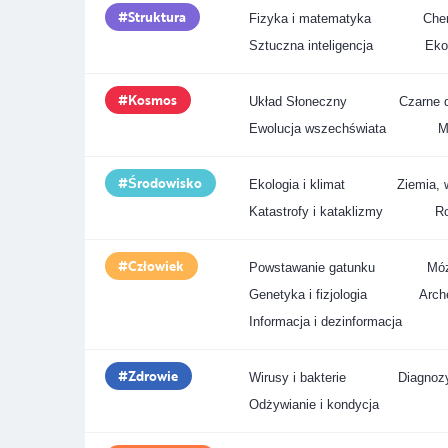
Struktura
Fizyka i matematyka
Chem
Sztuczna inteligencja
Eko
Kosmos
Układ Słoneczny
Czarne d
Ewolucja wszechświata
M
Środowisko
Ekologia i klimat
Ziemia, 
Katastrofy i kataklizmy
Ro
Człowiek
Powstawanie gatunku
Móz
Genetyka i fizjologia
Arche
Informacja i dezinformacja
Zdrowie
Wirusy i bakterie
Diagnozy
Odżywianie i kondycja