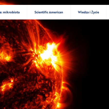
a: mikrobiota
Scientific American
Wiedza i Życie