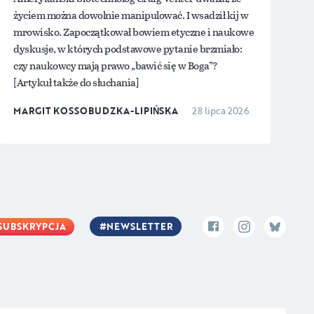
życiem można dowolnie manipulować. I wsadził kij w
mrowisko. Zapoczątkował bowiem etyczne i naukowe
dyskusje, w których podstawowe pytanie brzmiało:
czy naukowcy mają prawo „bawić się w Boga”?
[Artykuł także do słuchania]
MARGIT KOSSOBUDZKA-LIPIŃSKA
28 lipca 2026
SUBSKRYPCJA
NEWSLETTER