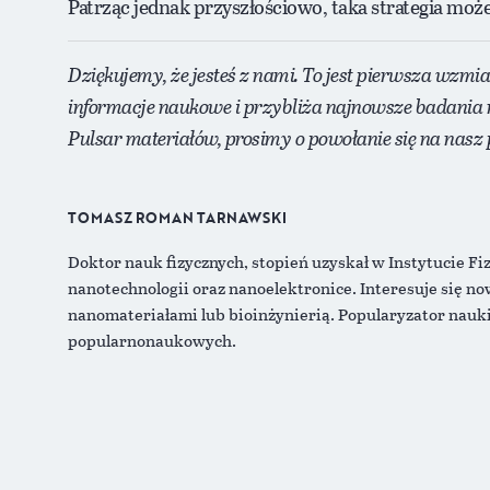
Patrząc jednak przyszłościowo, taka strategia mo
Dziękujemy, że jesteś z nami. To jest pierwsza wzmi
informacje naukowe i przybliża najnowsze badania 
Pulsar materiałów, prosimy o powołanie się na nasz p
TOMASZ ROMAN TARNAWSKI
Doktor nauk fizycznych, stopień uzyskał w Instytucie Fi
nanotechnologii oraz nanoelektronice. Interesuje się n
nanomateriałami lub bioinżynierią. Popularyzator nauk
popularnonaukowych.