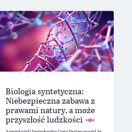
Biologia syntetyczna:
Niebezpieczna zabawa z
prawami natury, a może
przyszłość ludzkości
Amerykański biotechnolog Craig Venter uważał, że