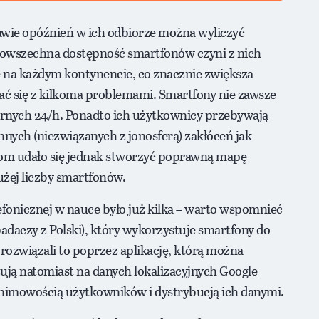
stawie opóźnień w ich odbiorze można wyliczyć
 Powszechna dostępność smartfonów czyni z nich
ie na każdym kontynencie, co znacznie zwiększa
ać się z kilkoma problemami. Smartfony nie zawsze
tarnych 24/h. Ponadto ich użytkownicy przebywają
nych (niezwiązanych z jonosferą) zakłóceń jak
zom udało się jednak stworzyć poprawną mapę
użej liczby smartfonów.
efonicznej w nauce było już kilka – warto wspomnieć
aczy z Polski), który wykorzystuje smartfony do
związali to poprzez aplikację, którą można
ują natomiast na danych lokalizacyjnych Google
onimowością użytkowników i dystrybucją ich danymi.