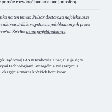
że pomóc rozwinąć badania nad jonosferą.
anka na ten temat. Pulsar dostarcza najciekawsze
naukowe. Jeśli korzystasz z publikowanych przez
ortal. Źródło:
www.projektpulsar.pl
.
zyki Jądrowej PAN w Krakowie. Specjalizuje się w
owymi technologiami, szczególnie związanymi z
i, okazyjnie twórca krótkich komiksów