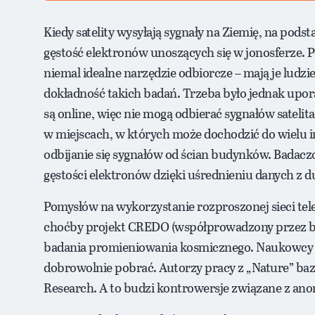
Kiedy satelity wysyłają sygnały na Ziemię, na pod
gęstość elektronów unoszących się w jonosferze.
niemal idealne narzędzie odbiorcze – mają je ludz
dokładność takich badań. Trzeba było jednak upor
są online, więc nie mogą odbierać sygnałów sateli
w miejscach, w których może dochodzić do wielu in
odbijanie się sygnałów od ścian budynków. Badac
gęstości elektronów dzięki uśrednieniu danych z d
Pomysłów na wykorzystanie rozproszonej sieci tel
choćby projekt CREDO (współprowadzony przez bad
badania promieniowania kosmicznego. Naukowcy ro
dobrowolnie pobrać. Autorzy pracy z „Nature” baz
Research. A to budzi kontrowersje związane z an