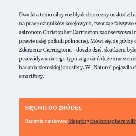
Dwa lata temu silny rozbłysk słoneczny uszkodził aż
na pracę czujników kolejowych, tworząc fałszywe s
astronom Christopher Carrington zaobserwował roz
prawie całej półkuli północnej. Mówi się, że gdyby
Zdarzenie Carringtona – doszło dziś, skutkiem była
przewidywania tego typu zagrożeń duże znaczenie
badania ziemskiej jonosfery. W „Nature” pojawiła s
smartfony.
SIĘGNIJ DO ŹRÓDEŁ
Badania naukowe:
Mapping the ionosphere with