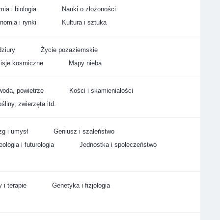
ia i biologia
Nauki o złożoności
nomia i rynki
Kultura i sztuka
ziury
Życie pozaziemskie
isje kosmiczne
Mapy nieba
woda, powietrze
Kości i skamieniałości
śliny, zwierzęta itd.
g i umysł
Geniusz i szaleństwo
ologia i futurologia
Jednostka i społeczeństwo
 i terapie
Genetyka i fizjologia