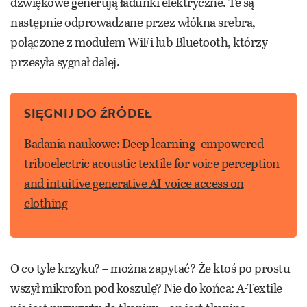
dźwiękowe generują ładunki elektryczne. Te są
następnie odprowadzane przez włókna srebra,
połączone z modułem WiFi lub Bluetooth, którzy
przesyła sygnał dalej.
SIĘGNIJ DO ŹRÓDEŁ
Badania naukowe:
Deep learning–empowered
triboelectric acoustic textile for voice perception
and intuitive generative AI-voice access on
clothing
O co tyle krzyku? – można zapytać? Że ktoś po prostu
wszył mikrofon pod koszulę? Nie do końca: A-Textile