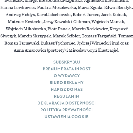
Hanna Lewkowicz, Paulina Mozolewska, Maria Zguda, Edwin Bendyk.
Andrzej Hołdys, Karol Jałochowski, Robert Jurszo, Jacek Kubiak,
Mateusz Kostecki, Jerzy Kowalski-Glikman, Wojciech Mamak,
Wojciech Mikołuszko, Piotr Panek, Marcin Rotkiewicz, Krzysztof
Siwczyk, Marcin Skrzypek, Marek Ścibior, Tomasz Targański, Tomasz
Roman Tarnawski, Łukasz Tychoniec, Jędrzej Winiecki i inni oraz
Anna Amarowicz (portrety) i Mirosław Gryń (ilustracje).
SUBSKRYBUJ
PRENUMERATA INPOST
O WYDAWCY
BIURO REKLAMY
NAPISZ DO NAS
REGULAMIN
DEKLARACJA DOSTĘPNOŚCI
POLITYKA PRYWATNOŚCI
USTAWIENIA COOKIE