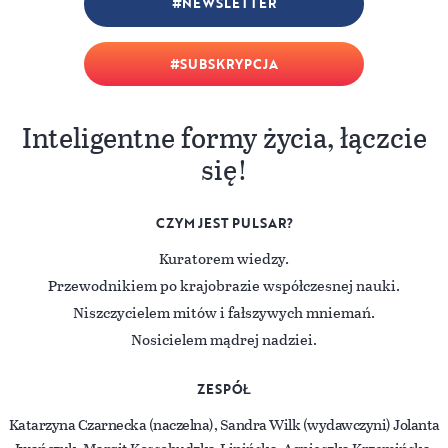
NEWSLETTER
SUBSKRYPCJA
Inteligentne formy życia, łączcie
się!
CZYM JEST PULSAR?
Kuratorem wiedzy.
Przewodnikiem po krajobrazie współczesnej nauki.
Niszczycielem mitów i fałszywych mniemań.
Nosicielem mądrej nadziei.
ZESPÓŁ
Katarzyna Czarnecka (naczelna), Sandra Wilk (wydawczyni) Jolanta
Iwańczuk, Margit Kossobudzka-Lipińska, Agnieszka Krzemińska,