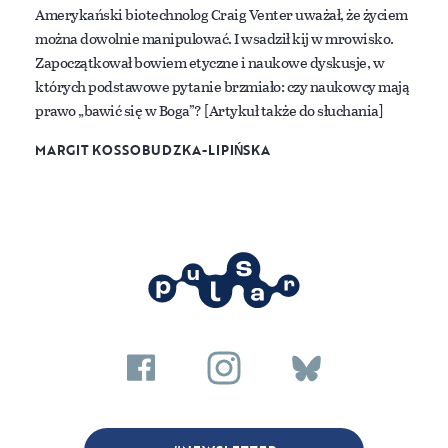
Amerykański biotechnolog Craig Venter uważał, że życiem
można dowolnie manipulować. I wsadził kij w mrowisko.
Zapoczątkował bowiem etyczne i naukowe dyskusje, w
których podstawowe pytanie brzmiało: czy naukowcy mają
prawo „bawić się w Boga”? [Artykuł także do słuchania]
MARGIT KOSSOBUDZKA-LIPIŃSKA