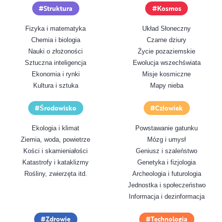
Struktura
Kosmos
Fizyka i matematyka
Układ Słoneczny
Chemia i biologia
Czarne dziury
Nauki o złożoności
Życie pozaziemskie
Sztuczna inteligencja
Ewolucja wszechświata
Ekonomia i rynki
Misje kosmiczne
Kultura i sztuka
Mapy nieba
Środowisko
Człowiek
Ekologia i klimat
Powstawanie gatunku
Ziemia, woda, powietrze
Mózg i umysł
Kości i skamieniałości
Geniusz i szaleństwo
Katastrofy i kataklizmy
Genetyka i fizjologia
Rośliny, zwierzęta itd.
Archeologia i futurologia
Jednostka i społeczeństwo
Informacja i dezinformacja
Zdrowie
Technologia