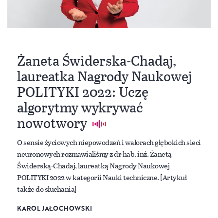
Żaneta Świderska-Chadaj,
laureatka Nagrody Naukowej
POLITYKI 2022: Uczę
algorytmy wykrywać
nowotwory
O sensie życiowych niepowodzeń i walorach głębokich sieci
neuronowych rozmawialiśmy z dr hab. inż. Żanetą
Świderską-Chadaj, laureatką Nagrody Naukowej
POLITYKI 2022 w kategorii Nauki techniczne. [Artykuł
także do słuchania]
KAROL JAŁOCHOWSKI