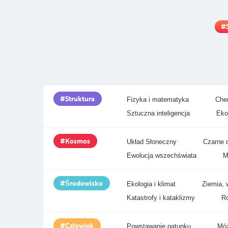
Struktura
Fizyka i matematyka
Chem
Sztuczna inteligencja
Eko
Kosmos
Układ Słoneczny
Czarne d
Ewolucja wszechświata
M
Środowisko
Ekologia i klimat
Ziemia, 
Katastrofy i kataklizmy
Ro
Człowiek
Powstawanie gatunku
Móz