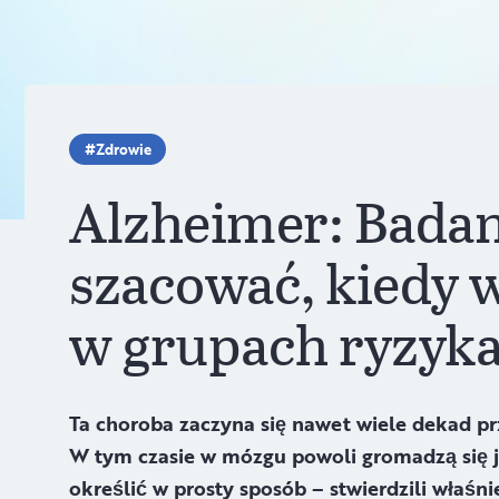
Zdrowie
Alzheimer: Badan
szacować, kiedy 
w grupach ryzyk
Ta choroba zaczyna się nawet wiele dekad 
W tym czasie w mózgu powoli gromadzą się 
określić w prosty sposób – stwierdzili właśni