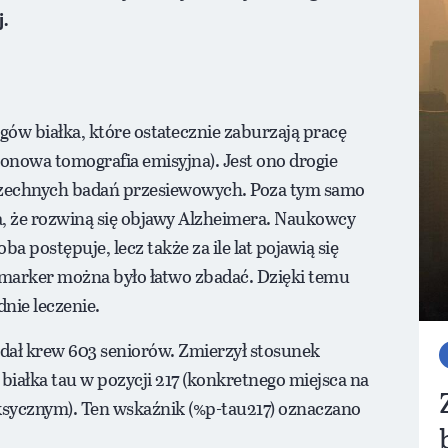
.
gów białka, które ostatecznie zaburzają pracę
nowa tomografia emisyjna). Jest ono drogie
owszechnych badań przesiewowych. Poza tym samo
a, że rozwiną się objawy Alzheimera. Naukowcy
a postępuje, lecz także za ile lat pojawią się
iomarker można było łatwo zbadać. Dzięki temu
nie leczenie.
adał krew 603 seniorów. Zmierzył stosunek
białka tau w pozycji 217 (konkretnego miejsca na
oksycznym). Ten wskaźnik (%p-tau217) oznaczano