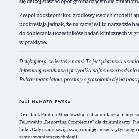
się dłużej stawiać opór gromadzącym się zmianom
Zespół udostępnił kod źródłowy swoich modeli i 
podkreślają jednak, że na razie jest to narzędzie
do dobierania uczestników badań klinicznych w gr
w praktyce.
Dziękujemy, że jesteś z nami. To jest pierwsza wzmi
informacje naukowe i przybliża najnowsze badania 
Pulsar materiałów, prosimy o powołanie się na nasz p
PAULINA MOZOLEWSKA
Dr n. biol. Paulina Mozolewska to dziennikarka medycz
Fellowship „Reporting Complexity” dla dziennikarzy. Pis
ludzi. Cały czas rozwija swoje umiejętności krytycznego
zastosowaniem psychologii.