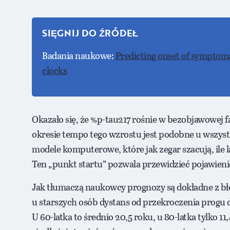
SIĘGNIJ DO ŹRÓDEŁ
Badania naukowe:
Predicting onset of symptoma
clocks
Okazało się, że %p-tau217 rośnie w bezobjawowej 
okresie tempo tego wzrostu jest podobne u wszyst
modele komputerowe, które jak zegar szacują, ile 
Ten „punkt startu” pozwala przewidzieć pojawieni
Jak tłumaczą naukowcy prognozy są dokładne z błę
u starszych osób dystans od przekroczenia progu 
U 60-latka to średnio 20,5 roku, u 80-latka tylk