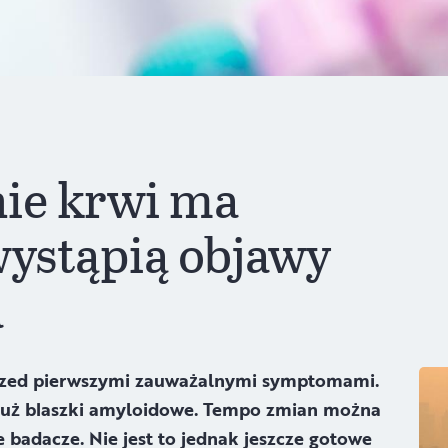
ie krwi ma
wystąpią objawy
a
przed pierwszymi zauważalnymi symptomami.
już blaszki amyloidowe. Tempo zmian można
e badacze. Nie jest to jednak jeszcze gotowe