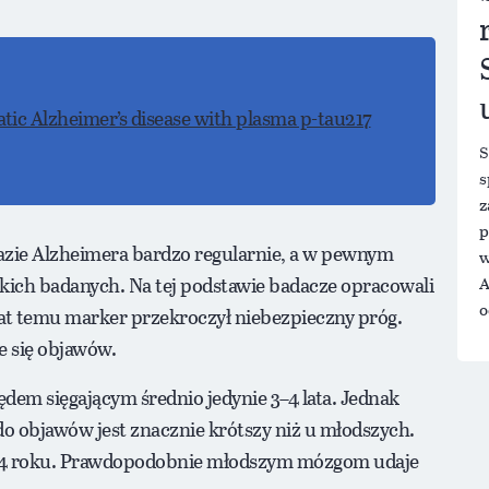
tic Alzheimer’s disease with plasma p-tau217
S
s
z
p
fazie Alzheimera bardzo regularnie, a w pewnym
w
kich badanych. Na tej podstawie badacze opracowali
A
o
lat temu marker przekroczył niebezpieczny próg.
e się objawów.
dem sięgającym średnio jedynie 3–4 lata. Jednak
do objawów jest znacznie krótszy niż u młodszych.
o 11,4 roku. Prawdopodobnie młodszym mózgom udaje