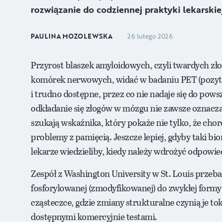
rozwiązanie do codziennej praktyki lekarskiej
PAULINA MOZOLEWSKA
26 lutego 2026
Przyrost blaszek amyloidowych, czyli twardych zło
komórek nerwowych, widać w badaniu PET (pozyto
i trudno dostępne, przez co nie nadaje się do p
odkładanie się złogów w mózgu nie zawsze oznacz
szukają wskaźnika, który pokaże nie tylko, że chorob
problemy z pamięcią. Jeszcze lepiej, gdyby taki b
lekarze wiedzieliby, kiedy należy wdrożyć odpowied
Zespół z Washington University w St. Louis przeb
fosforylowanej (zmodyfikowanej) do zwykłej formy 
cząsteczce, gdzie zmiany strukturalne czynią je t
dostępnymi komercyjnie testami.