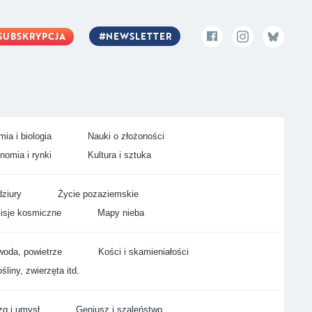
SUBSKRYPCJA
NEWSLETTER
ia i biologia
Nauki o złożoności
nomia i rynki
Kultura i sztuka
ziury
Życie pozaziemskie
isje kosmiczne
Mapy nieba
woda, powietrze
Kości i skamieniałości
śliny, zwierzęta itd.
g i umysł
Geniusz i szaleństwo