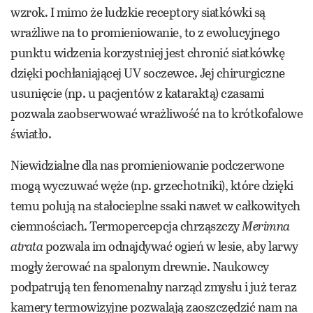
wzrok. I mimo że ludzkie receptory siatkówki są
wrażliwe na to promieniowanie, to z ewolucyjnego
punktu widzenia korzystniej jest chronić siatkówkę
dzięki pochłaniającej UV soczewce. Jej chirurgiczne
usunięcie (np. u pacjentów z kataraktą) czasami
pozwala zaobserwować wrażliwość na to krótkofalowe
światło.
Niewidzialne dla nas promieniowanie podczerwone
mogą wyczuwać węże (np. grzechotniki), które dzięki
temu polują na stałocieplne ssaki nawet w całkowitych
ciemnościach. Termopercepcja chrząszczy
Merimna
atrata
pozwala im odnajdywać ogień w lesie, aby larwy
mogły żerować na spalonym drewnie. Naukowcy
podpatrują ten fenomenalny narząd zmysłu i już teraz
kamery termowizyjne pozwalają zaoszczędzić nam na