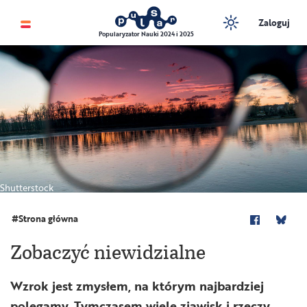
Zaloguj
Popularyzator Nauki 2024 i 2025
Shutterstock
Strona główna
Zobaczyć niewidzialne
Wzrok jest zmysłem, na którym najbardziej
polegamy. Tymczasem wiele zjawisk i rzeczy