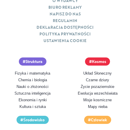
O WYDAWCY
BIURO REKLAMY
NAPISZ DO NAS
REGULAMIN
DEKLARACJA DOSTĘPNOŚCI
POLITYKA PRYWATNOŚCI
USTAWIENIA COOKIE
Struktura
Kosmos
Fizyka i matematyka
Układ Słoneczny
Chemia i biologia
Czarne dziury
Nauki o złożoności
Życie pozaziemskie
Sztuczna inteligencja
Ewolucja wszechświata
Ekonomia i rynki
Misje kosmiczne
Kultura i sztuka
Mapy nieba
Środowisko
Człowiek