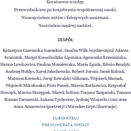
Kuratorem wiedzy.
Przewodnikiem po krajobrazie współczesnej nauki.
Niszczycielem mitów i fałszywych mniemań.
Nosicielem mądrej nadziei.
ZESPÓŁ
Katarzyna Czarnecka (naczelna), Sandra Wilk (wydawczyni) Jolanta
Iwańczuk, Margit Kossobudzka-Lipińska, Agnieszka Krzemińska,
Hanna Lewkowicz, Paulina Mozolewska, Maria Zguda, Edwin Bendyk.
Andrzej Hołdys, Karol Jałochowski, Robert Jurszo, Jacek Kubiak,
Mateusz Kostecki, Jerzy Kowalski-Glikman, Wojciech Mamak,
Wojciech Mikołuszko, Piotr Panek, Marcin Rotkiewicz, Krzysztof
Siwczyk, Marcin Skrzypek, Marek Ścibior, Tomasz Targański, Tomasz
Roman Tarnawski, Łukasz Tychoniec, Jędrzej Winiecki i inni oraz
Anna Amarowicz (portrety) i Mirosław Gryń (ilustracje).
SUBSKRYBUJ
PRENUMERATA INPOST