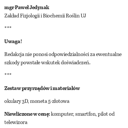
mgr Paweł Jedynak
Zakład Fizjologii i Biochemii Roślin UJ
***
Uwaga!
Redakcja nie ponosi odpowiedzialności za ewentualne
szkody powstałe wskutek doświadczeń.
***
Zestaw przyrządów i materiałów
okulary 3D, moneta 5-złotowa
Niewliczone w cenę:
komputer, smartfon, pilot od
telewizora