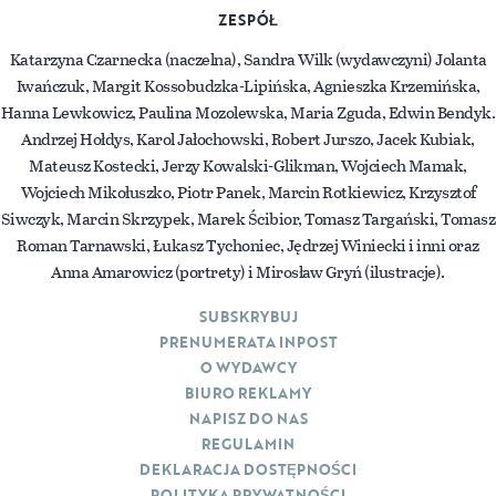
ZESPÓŁ
Katarzyna Czarnecka (naczelna), Sandra Wilk (wydawczyni) Jolanta
Iwańczuk, Margit Kossobudzka-Lipińska, Agnieszka Krzemińska,
Hanna Lewkowicz, Paulina Mozolewska, Maria Zguda, Edwin Bendyk.
Andrzej Hołdys, Karol Jałochowski, Robert Jurszo, Jacek Kubiak,
Mateusz Kostecki, Jerzy Kowalski-Glikman, Wojciech Mamak,
Wojciech Mikołuszko, Piotr Panek, Marcin Rotkiewicz, Krzysztof
Siwczyk, Marcin Skrzypek, Marek Ścibior, Tomasz Targański, Tomasz
Roman Tarnawski, Łukasz Tychoniec, Jędrzej Winiecki i inni oraz
Anna Amarowicz (portrety) i Mirosław Gryń (ilustracje).
SUBSKRYBUJ
PRENUMERATA INPOST
O WYDAWCY
BIURO REKLAMY
NAPISZ DO NAS
REGULAMIN
DEKLARACJA DOSTĘPNOŚCI
POLITYKA PRYWATNOŚCI