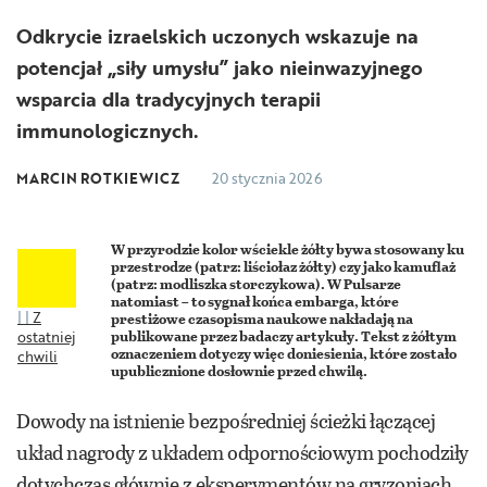
Odkrycie izraelskich uczonych wskazuje na
potencjał „siły umysłu” jako nieinwazyjnego
wsparcia dla tradycyjnych terapii
immunologicznych.
MARCIN ROTKIEWICZ
20 stycznia 2026
W przyrodzie kolor wściekle żółty bywa stosowany ku
przestrodze (patrz: liściołaz żółty) czy jako kamuflaż
(patrz: modliszka storczykowa). W Pulsarze
natomiast – to sygnał końca embarga, które
|
Z
prestiżowe czasopisma naukowe nakładają na
publikowane przez badaczy artykuły. Tekst z żółtym
ostatniej
oznaczeniem dotyczy więc doniesienia, które zostało
chwili
upublicznione dosłownie przed chwilą.
Dowody na istnienie bezpośredniej ścieżki łączącej
układ nagrody z układem odpornościowym pochodziły
dotychczas głównie z eksperymentów na gryzoniach.