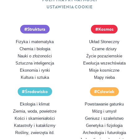
USTAWIENIA COOKIE
Struktura
Kosmos
Fizyka i matematyka
Układ Słoneczny
Chemia i biologia
Czarne dziury
Nauki o złożoności
Życie pozaziemskie
Sztuczna inteligencja
Ewolucja wszechświata
Ekonomia i rynki
Misje kosmiczne
Kultura i sztuka
Mapy nieba
Środowisko
Człowiek
Ekologia i klimat
Powstawanie gatunku
Ziemia, woda, powietrze
Mózg i umysł
Kości i skamieniałości
Geniusz i szaleństwo
Katastrofy i kataklizmy
Genetyka i fizjologia
Rośliny, zwierzęta itd.
Archeologia i futurologia