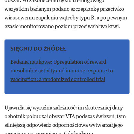
obszar. Po zakończeniu cyklu treningowego
wszystkim badanym podano szczepionkę przeciwko
wirusowemu zapaleniu wątroby typu B, a po pewnym
czasie monitorowano poziom przeciwciał we krwi.
SIĘGNIJ DO ŹRÓDEŁ
Badania naukowe:
Upregulation of reward
mesolimbic activity and immune response to
vaccination: a randomized controlled trial
Ujawniła się wyraźna zależność: im skuteczniej dany
ochotnik pobudzał obszar VTA podczas ćwiczeń, tym
silniejszą odpowiedź odpornościową wytwarzał jego
organizm po szczepieniu. Gdy badacze