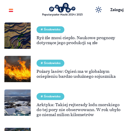
Zaloguj
Popularyzator Nauki 2024 i 2025
Środowisko
Ryż źle znosi ciepło. Naukowe prognozy
dotyczące jego produkcji są złe
Środowisko
Pożary lasów: Ogień ma w globalnym
ociepleniu bardzo usłużnego sojusznika
Środowisko
Arktyka: Takiej rejterady lodu morskiego
do tej pory nie obserwowano. W rok ubyło
go niemal milion kilometrów