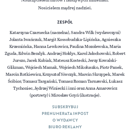
Nosicielem mądrej nadziei.
ZESPÓŁ
Katarzyna Czarnecka (naczelna), Sandra Wilk (wydawczyni)
Jolanta Iwańczuk, Margit Kossobudzka-Lipińska, Agnieszka
Krzemińska, Hanna Lewkowicz, Paulina Mozolewska, Maria
Zguda, Edwin Bendyk. Andrzej Hołdys, Karol Jałochowski, Robert
Jurszo, Jacek Kubiak, Mateusz Kostecki, Jerzy Kowalski-
Glikman, Wojciech Mamak, Wojciech Mikołuszko, Piotr Panek,
Marcin Rotkiewicz, Krzysztof Siwczyk, Marcin Skrzypek, Marek
Ścibior, Tomasz Targański, Tomasz Roman Tarnawski, Łukasz
Tychoniec, Jędrzej Winiecki i inni oraz Anna Amarowicz
(portrety) i Mirosław Gryń (ilustracje).
SUBSKRYBUJ
PRENUMERATA INPOST
O WYDAWCY
BIURO REKLAMY