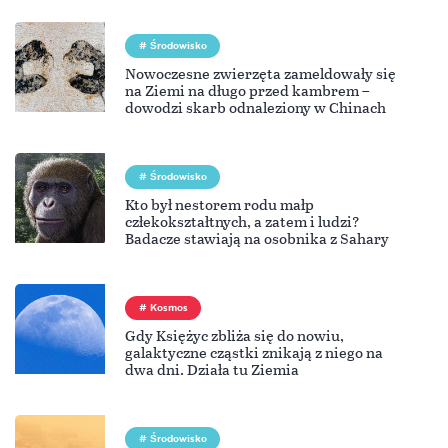
Środowisko
Nowoczesne zwierzęta zameldowały się
na Ziemi na długo przed kambrem –
dowodzi skarb odnaleziony w Chinach
Środowisko
Kto był nestorem rodu małp
człekokształtnych, a zatem i ludzi?
Badacze stawiają na osobnika z Sahary
Kosmos
Gdy Księżyc zbliża się do nowiu,
galaktyczne cząstki znikają z niego na
dwa dni. Działa tu Ziemia
Środowisko