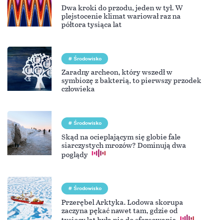
Dwa kroki do przodu, jeden w tył. W
plejstocenie klimat wariował raz na
półtora tysiąca lat
Środowisko
Zaradny archeon, który wszedł w
symbiozę z bakterią, to pierwszy przodek
człowieka
Środowisko
Skąd na ocieplającym się globie fale
siarczystych mrozów? Dominują dwa
poglądy
Środowisko
Przerębel Arktyka. Lodowa skorupa
zaczyna pękać nawet tam, gdzie od
tysięcy lat była nie do sforsowania