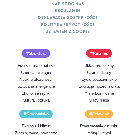
NAPISZ DO NAS
REGULAMIN
DEKLARACJA DOSTĘPNOŚCI
POLITYKA PRYWATNOŚCI
USTAWIENIA COOKIE
Struktura
Kosmos
Fizyka i matematyka
Układ Słoneczny
Chemia i biologia
Czarne dziury
Nauki o złożoności
Życie pozaziemskie
Sztuczna inteligencja
Ewolucja wszechświata
Ekonomia i rynki
Misje kosmiczne
Kultura i sztuka
Mapy nieba
Środowisko
Człowiek
Ekologia i klimat
Powstawanie gatunku
Ziemia, woda, powietrze
Mózg i umysł