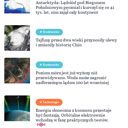
Antarktyda: Lądolód pod Biegunem
Południowym pęczniał i kurczył się co 41
tys. lat, nim zajął cały kontynent
Środowisko
Tajfuny przez dwa wieki przynosiły ulewy
i zmieniły historię Chin
Środowisko
Poziom mórz jest już wyższy niż
przewidywano. Woda może zagrozić
nadbrzeżnym lądom 100 lat wcześniej
Technologia
Energia słoneczna z kosmosu przestaje
być fantazją. Orbitalne elektrownie
wchodzą w fazę praktycznych testów.