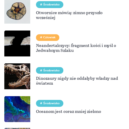
Środowisko
Otwornice mówią: zimno przyszło
wcześniej
Człowiek
Neandertalczycy: fragment kości i myśl o
Jedwabnym Szlaku
Środowisko
Dinozaury nigdy nie oddałyby władzy nad
światem
Środowisko
Oceanom jest coraz mniej zielono