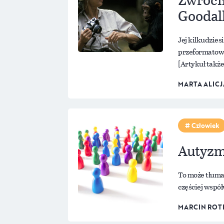
Goodal
Jej kilkudzie
przeformatowa
[Artykuł także
MARTA ALICJ
Człowiek
Autyzm 
To może tłumac
częściej wspó
MARCIN ROT