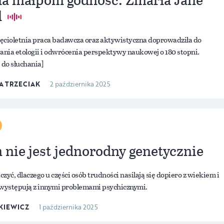
l
sięcioletnia praca badawcza oraz aktywistyczna doprowadziła do
nia etologii i odwrócenia perspektywy naukowej o 180 stopni.
 do słuchania]
A TRZECIAK
2 października 2025
nie jest jednorodny genetycznie
zyć, dlaczego u części osób trudności nasilają się dopiero z wiekiem i
łwystępują z innymi problemami psychicznymi.
KIEWICZ
1 października 2025