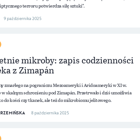
iptycznego terroru potwierdza siłę sztuki”.
9 października 2025
etnie mikroby: zapis codzienności
eka z Zimapán
ny zmarłego na pograniczu Mezoameryki i Aridoameryki w XI w.
ne w skalnym schronieniu pod Zimapán. Przetrwało i dziś umożliwia
ko do kości czy tkanek, ale też do mikrobiomu jelitowego.
KRZEMIŃSKA
8 października 2025