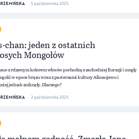
KRZEMIŃSKA
5 października 2025
-chan: jeden z ostatnich
osych Mongołów
ane z rdzawym kolorem włosów pochodzą z zachodniej Eurazji i mogły
ngolii w epoce brązu wraz z pasterzami kultury Afanasjewo i
niej jednak zniknęły. Dlaczego?
KRZEMIŃSKA
2 października 2025
ła małpom godność. Zmarła Jane