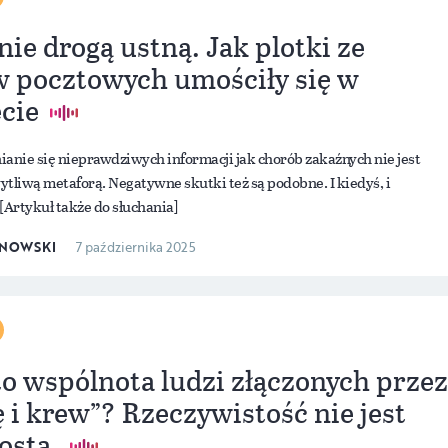
ie drogą ustną. Jak plotki ze
w pocztowych umościły się w
ecie
anie się nieprawdziwych informacji jak chorób zakaźnych nie jest
tliwą metaforą. Negatywne skutki też są podobne. I kiedyś, i
[Artykuł także do słuchania]
INOWSKI
7 października 2025
to wspólnota ludzi złączonych przez
 i krew”? Rzeczywistość nie jest
osta.