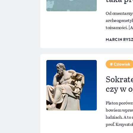
Od cmentarzys
archeogenetyk
tożsamości. [A
MARCIN RYS
Człowiek
Sokrate
czy w 
Platon porównu
bowiem wprawi
ludziach. A to
prof. Krzyszto