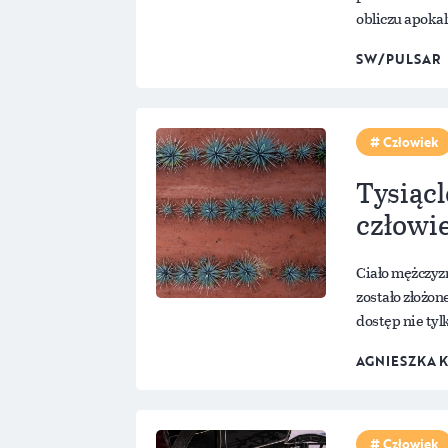
obliczu apokal
SW/PULSAR
Człowiek
Tysiącl
człowi
Ciało mężczyz
zostało złożo
dostęp nie tyl
AGNIESZKA 
Człowiek