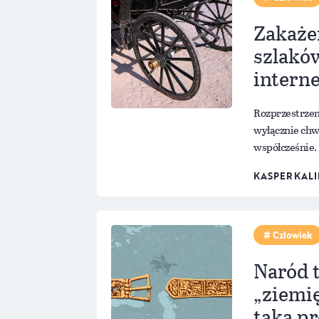
Zakażen
szlakó
intern
Rozprzestrzeni
wyłącznie chwy
współcześnie. 
KASPER KAL
Człowiek
Naród 
„ziemię
taka pr