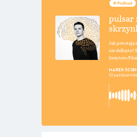
Podkast
pulsar 
skrzyn
Jak powstają 
nie deficytu? 
Instytutu Filo
MAREK ŚCIB
10 październik