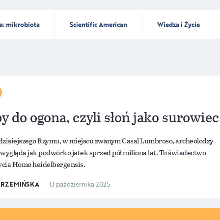
a: mikrobiota
Scientific American
Wiedza i Życie
y do ogona, czyli słoń jako surowiec
dzisiejszego Rzymu, w miejscu zwanym Casal Lumbroso, archeolodzy
o wygląda jak podwórko jatek sprzed pół miliona lat. To świadectwo
życia Homo heidelbergensis.
KRZEMIŃSKA
13 października 2025