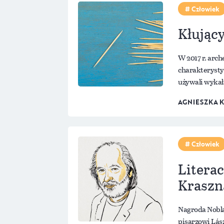
Człowiek
Kłując
W 2017 r. arc
charakterysty
używali wykał
AGNIESZKA 
Człowiek
Literac
Kraszn
Nagroda Nobla
pisarzowi Lász