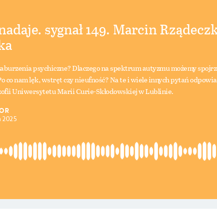
nadaje. sygnał 149. Marcin Rządeczk
ka
zaburzenia psychiczne? Dlaczego na spektrum autyzmu możemy spojrzeć
Po co nam lęk, wstręt czy nieufność? Na te i wiele innych pytań odpow
zofii Uniwersytetu Marii Curie-Skłodowskiej w Lublinie.
IOR
a 2025