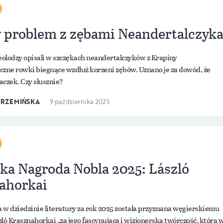
y problem z zębami Neandertalczyk
heolodzy opisali w szczękach neandertalczyków z Krapiny
czne rowki biegnące wzdłuż korzeni zębów. Uznano je za dowód, że
aczek. Czy słusznie?
KRZEMIŃSKA
9 października 2025
ka Nagroda Nobla 2025: László
ahorkai
 w dziedzinie literatury za rok 2025 została przyznana węgierskiemu
ló Krasznahorkai „za jego fascynującą i wizjonerską twórczość, która 