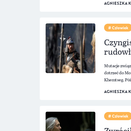
AGNIESZKA 
Człowiek
Czyngis
rudowł
Mutacje związ
dotrzeć do Mo
Khemtseg. Póź
AGNIESZKA 
Człowiek
Zwróci