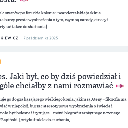
k Awarów po fenickie kolonie i neandertalskie jaskinie –
a burzy proste wyobrażenia o tym, czym są narody, etnosy i
rtykuł także do słuchania]
ZKIEWICZ
7 października 2025
s. Jaki był, co by dziś powiedział i
ogóle chciałby z nami rozmawiać
je go do gza kąsającego wielkiego konia, jakim są Ateny – filozofia ma
ać w niepokój, burząc stereotypowe wyobrażenia o świecie i
 może być bolesne i irytujące – mówi biograf starożytnego uczonego
f Łapiński. [Artykuł także do słuchania]